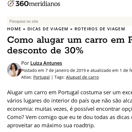
P
e
HOME
»
DICAS DE VIAGEM
»
ROTEIROS DE VIAGEM
s
Como alugar um carro em Po
q
u
desconto de 30%
i
s
Por
Luiza Antunes
a
Postado em 7 de janeiro de 2019 e atualizado em 1 de f
r
Atlas:
Portugal
| Tags:
Aluguel de carro
p
o
Alugar um carro em Portugal costuma ser um excel
r
vários lugares do interior do país que não são al
:
economia: muitas vezes, é possível encontrar opç
Como? Vem comigo que eu te dou todas as dicas de
aproveitar ao máximo sua roadtrip.