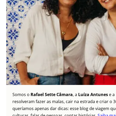
Somos o
Rafael Sette Câmara
, a
Luíza Antunes
e a
resolveram fazer as malas, cair na estrada e criar 
queríamos apenas dar dicas: esse blog de viagem que
culturas, falar de pessoas, contar histórias.
Saiba ma