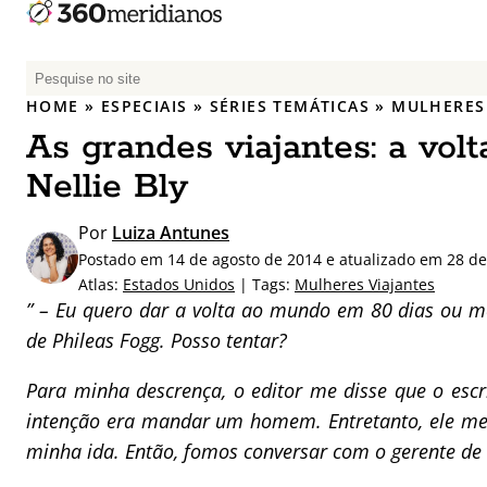
P
e
HOME
»
ESPECIAIS
»
SÉRIES TEMÁTICAS
»
MULHERES 
s
As grandes viajantes: a vol
q
u
Nellie Bly
i
s
Por
Luiza Antunes
a
Postado em 14 de agosto de 2014 e atualizado em 28 de
r
Atlas:
Estados Unidos
| Tags:
Mulheres Viajantes
p
” – Eu quero dar a volta ao mundo em 80 dias ou m
o
de Phileas Fogg. Posso tentar?
r
:
Para minha descrença, o editor me disse que o escr
intenção era mandar um homem. Entretanto, ele me o
minha ida. Então, fomos conversar com o gerente de 