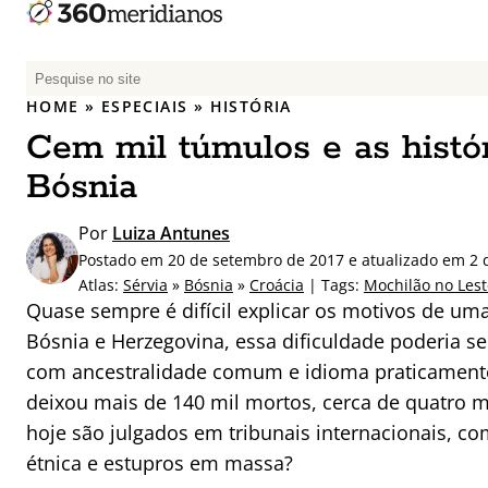
P
e
HOME
»
ESPECIAIS
»
HISTÓRIA
s
Cem mil túmulos e as histó
q
u
Bósnia
i
s
Por
Luiza Antunes
a
Postado em 20 de setembro de 2017 e atualizado em 2 
r
Atlas:
Sérvia
»
Bósnia
»
Croácia
| Tags:
Mochilão no Les
p
Quase sempre é difícil explicar os motivos de um
o
Bósnia e Herzegovina, essa dificuldade poderia s
r
com ancestralidade comum e idioma praticamente
:
deixou mais de 140 mil mortos, cerca de quatro m
hoje são julgados em tribunais internacionais, c
étnica e estupros em massa?