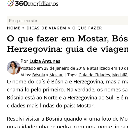
P
e
HOME
»
DICAS DE VIAGEM
»
O QUE FAZER
s
O que fazer em Mostar, Bós
q
u
Herzegovina: guia de viage
i
s
Por
Luiza Antunes
a
Postado em 28 de janeiro de 2018 e atualizado em 10 d
r
Atlas:
Bósnia
»
Mostar
| Tags:
Guia de Cidades
,
Mochilã
p
O nome do país é Bósnia e Herzegovina, mas a ma
o
chamá-lo pelo primeiro. Na verdade, os nomes são
r
Bósnia está ao Norte e a Herzegovina ao Sul. E é
:
cidades mais lindas do país: Mostar.
Resolvi visitar a Bósnia quando vi uma foto de Mo
uma cidadezinha de pedra, com uma ponte linda 