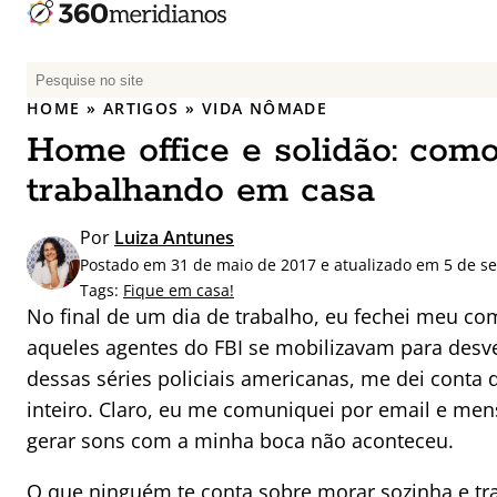
P
e
HOME
»
ARTIGOS
»
VIDA NÔMADE
s
Home office e solidão: como
q
u
trabalhando em casa
i
s
Por
Luiza Antunes
a
Postado em 31 de maio de 2017 e atualizado em 5 de s
r
Tags:
Fique em casa!
p
No final de um dia de trabalho, eu fechei meu co
o
aqueles agentes do FBI se mobilizavam para des
r
dessas séries policiais americanas, me dei conta 
:
inteiro. Claro, eu me comuniquei por email e me
gerar sons com a minha boca não aconteceu.
O que ninguém te conta sobre morar sozinha e tr