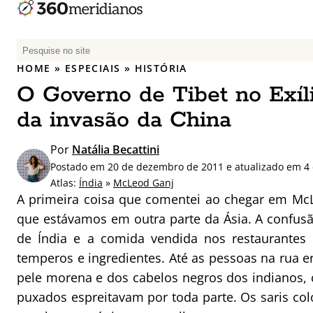
P
e
HOME
»
ESPECIAIS
»
HISTÓRIA
s
O Governo de Tibet no Exíli
q
u
da invasão da China
i
s
Por
Natália Becattini
a
Postado em 20 de dezembro de 2011 e atualizado em 4 
r
Atlas:
Índia
»
McLeod Ganj
p
A primeira coisa que comentei ao chegar em McL
o
que estávamos em outra parte da Ásia. A confusã
r
de Índia e a comida vendida nos restaurantes
:
temperos e ingredientes. Até as pessoas na rua e
pele morena e dos cabelos negros dos indianos, 
puxados espreitavam por toda parte. Os saris col