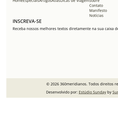
Home
Especiais
Artigos
Atlas
Dicas de Viagem
Sobre
Contato
Manifesto
Notícias
INSCREVA-SE
Receba nossos melhores textos diretamente na sua caixa de
© 2026 360meridianos. Todos direitos r
Desenvolvido por:
Estúdio Sunday
by
Su