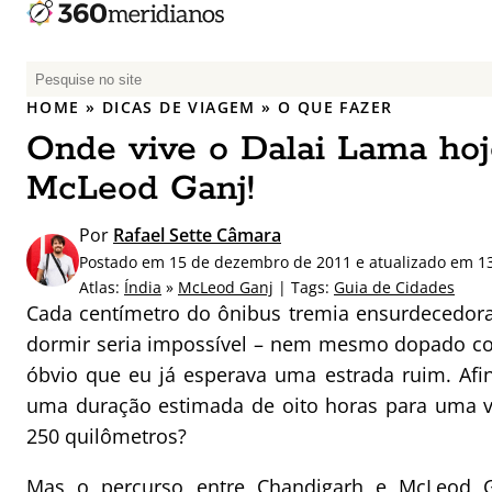
P
e
HOME
»
DICAS DE VIAGEM
»
O QUE FAZER
s
Onde vive o Dalai Lama ho
q
u
McLeod Ganj!
i
s
Por
Rafael Sette Câmara
a
Postado em 15 de dezembro de 2011 e atualizado em 1
r
Atlas:
Índia
»
McLeod Ganj
| Tags:
Guia de Cidades
p
Cada centímetro do ônibus tremia ensurdecedor
o
dormir seria impossível – nem mesmo dopado con
r
óbvio que eu já esperava uma estrada ruim. Afin
:
uma duração estimada de oito horas para uma 
250 quilômetros?
Mas o percurso entre Chandigarh e McLeod Ga