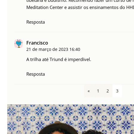
tibetana e budismo. Recomendo fazer um curso de 
Meditation Center e assistir os ensinamentos do HH
Resposta
Francisco
21 de março de 2023
16:40
A trilha até Triund é imperdível.
Resposta
«
1
2
3