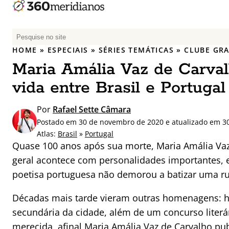
P
e
HOME
»
ESPECIAIS
»
SÉRIES TEMÁTICAS
»
CLUBE GRA
s
Maria Amália Vaz de Carvalh
q
u
vida entre Brasil e Portugal
i
s
Por
Rafael Sette Câmara
a
Postado em 30 de novembro de 2020 e atualizado em 3
r
Atlas:
Brasil
»
Portugal
p
Quase 100 anos após sua morte, Maria Amália Va
o
geral acontece com personalidades importantes, ess
r
poetisa portuguesa não demorou a batizar uma rua
:
Décadas mais tarde vieram outras homenagens: 
secundária da cidade, além de um concurso literá
merecida, afinal Maria Amália Vaz de Carvalho publ