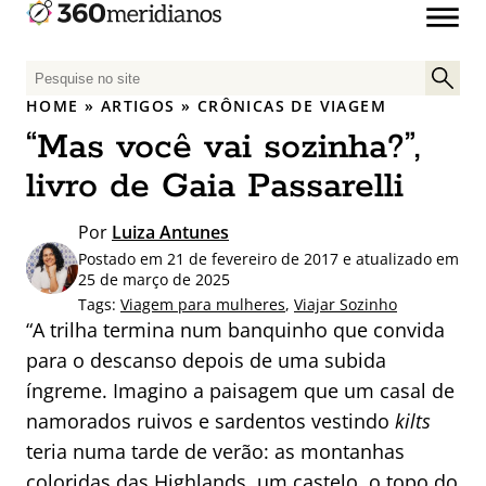
P
e
HOME
»
ARTIGOS
»
CRÔNICAS DE VIAGEM
s
“Mas você vai sozinha?”,
q
u
livro de Gaia Passarelli
i
s
Por
Luiza Antunes
a
Postado em 21 de fevereiro de 2017 e atualizado em
r
25 de março de 2025
p
Tags:
Viagem para mulheres
,
Viajar Sozinho
“A trilha termina num banquinho que convida
o
r
para o descanso depois de uma subida
:
íngreme. Imagino a paisagem que um casal de
namorados ruivos e sardentos vestindo
kilts
teria numa tarde de verão: as montanhas
coloridas das Highlands, um castelo, o topo do