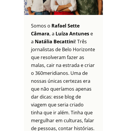
Somos o
Rafael Sette
Câmara
, a
Luíza Antunes
e
a
Natália Becattini
! Três
jornalistas de Belo Horizonte
que resolveram fazer as
malas, cair na estrada e criar
o 360meridianos. Uma de
nossas únicas certezas era
que não queríamos apenas
dar dicas: esse blog de
viagem que seria criado
tinha que ir além. Tinha que
mergulhar em culturas, falar
de pessoas, contar histórias.