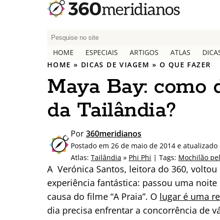
P
e
HOME
ESPECIAIS
ARTIGOS
ATLAS
DICA
s
HOME
»
DICAS DE VIAGEM
»
O QUE FAZER
q
Maya Bay: como d
u
i
da Tailândia?
s
a
r
Por
360meridianos
p
Postado em 26 de maio de 2014 e atualizado
o
Atlas:
Tailândia
»
Phi Phi
| Tags:
Mochilão pel
r
A Verónica Santos, leitora do 360, voltou
:
experiência fantástica: passou uma noi
causa do filme “A Praia”. O
lugar é uma r
dia precisa enfrentar a concorrência de v