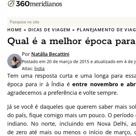
P
e
HOME
»
DICAS DE VIAGEM
»
PLANEJAMENTO DE VIA
s
Qual é a melhor época para 
q
u
Por
Natália Becattini
i
Postado em 20 de março de 2015 e atualizado em 4 de j
s
Atlas:
Índia
a
Tem uma resposta curta e uma longa para essa
r
época para ir à Índia é
entre novembro e abr
p
agradecemos a preferência e volte sempre.
o
r
Já se você é daqueles que querem saber mais so
:
do país, fique comigo mais um pouco. O período 
indiano. No norte, incluindo em Nova Delhi, a
de zero até mais ou menos o início de março, 