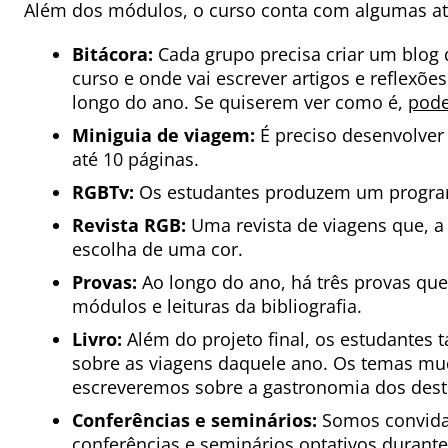
Além dos módulos, o curso conta com algumas ati
Bitácora:
Cada grupo precisa criar um blog 
curso e onde vai escrever artigos e reflexõe
longo do ano. Se quiserem ver como é,
pode
Miniguia de viagem:
É preciso desenvolve
até 10 páginas.
RGBTv:
Os estudantes produzem um program
Revista RGB:
Uma revista de viagens que, a 
escolha de uma cor.
Provas:
Ao longo do ano, há três provas qu
módulos e leituras da bibliografia.
Livro:
Além do projeto final, os estudantes
sobre as viagens daquele ano. Os temas mu
escreveremos sobre a gastronomia dos desti
Conferências e seminários:
Somos convidad
conferências e seminários optativos durante