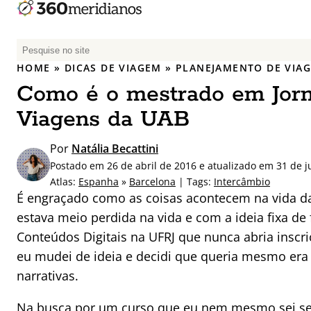
P
e
HOME
»
DICAS DE VIAGEM
»
PLANEJAMENTO DE VIA
s
Como é o mestrado em Jorn
q
u
Viagens da UAB
i
s
Por
Natália Becattini
a
Postado em 26 de abril de 2016 e atualizado em 31 de j
r
Atlas:
Espanha
»
Barcelona
| Tags:
Intercâmbio
p
É engraçado como as coisas acontecem na vida da
o
estava meio perdida na vida e com a ideia fixa 
r
Conteúdos Digitais na UFRJ que nunca abria inscri
:
eu mudei de ideia e decidi que queria mesmo era
narrativas.
Na busca por um curso que eu nem mesmo sei se 