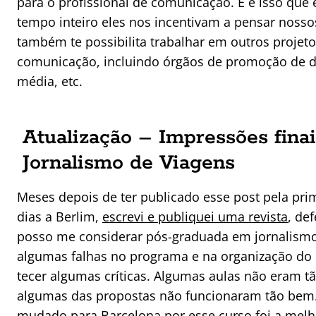
para o profissional de comunicação. E é isso que
tempo inteiro eles nos incentivam a pensar nossos
também te possibilita trabalhar em outros projet
comunicação, incluindo órgãos de promoção de de
média, etc.
Atualização – Impressões fina
Jornalismo de Viagens
Meses depois de ter publicado esse post pela pri
dias a Berlim,
escrevi e publiquei uma revista
, de
posso me considerar pós-graduada em jornalismo
algumas falhas no programa e na organização do 
tecer algumas críticas. Algumas aulas não eram t
algumas das propostas não funcionaram tão bem.
mudado para Barcelona por esse curso foi a melh