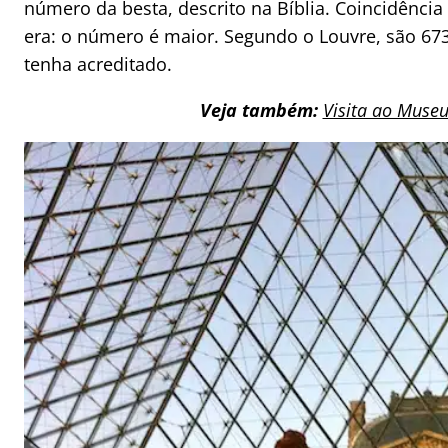
número da besta, descrito na Bíblia. Coincidência
era: o número é maior. Segundo o Louvre, são 67
tenha acreditado.
Veja também:
Visita ao Museu