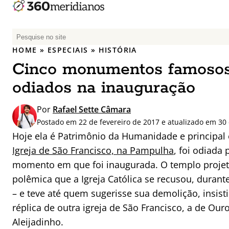
P
e
HOME
»
ESPECIAIS
»
HISTÓRIA
s
Cinco monumentos famosos
q
u
odiados na inauguração
i
s
Por
Rafael Sette Câmara
a
Postado em 22 de fevereiro de 2017 e atualizado em 30
r
Hoje ela é Patrimônio da Humanidade e principal 
p
Igreja de São Francisco, na Pampulha
, foi odiada
o
momento em que foi inaugurada. O templo projet
r
polêmica que a Igreja Católica se recusou, durante
:
– e teve até quem sugerisse sua demolição, insis
réplica de outra igreja de São Francisco, a de Our
Aleijadinho.