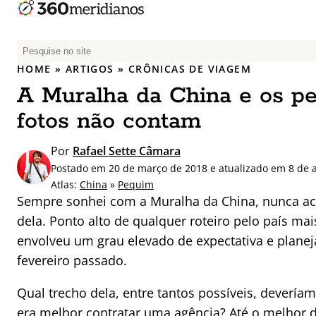
P
e
HOME
»
ARTIGOS
»
CRÔNICAS DE VIAGEM
s
A Muralha da China e os p
q
u
fotos não contam
i
s
Por
Rafael Sette Câmara
a
Postado em 20 de março de 2018 e atualizado em 8 de 
r
Atlas:
China
»
Pequim
p
Sempre sonhei com a Muralha da China, nunca ach
o
dela. Ponto alto de qualquer roteiro pelo país m
r
envolveu um grau elevado de expectativa e planej
:
fevereiro passado.
Qual trecho dela, entre tantos possíveis, deveríamo
era melhor contratar uma agência? Até o melhor 