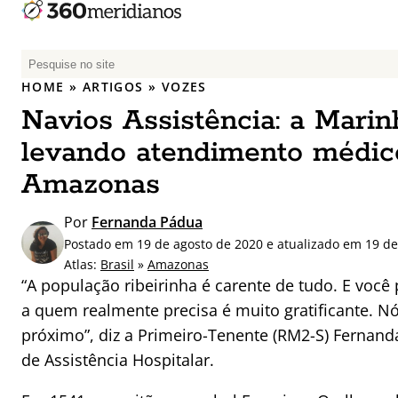
P
e
HOME
»
ARTIGOS
»
VOZES
s
Navios Assistência: a Marin
q
u
levando atendimento médico
i
Amazonas
s
a
Por
Fernanda Pádua
r
Postado em 19 de agosto de 2020 e atualizado em 19 de
p
Atlas:
Brasil
»
Amazonas
o
“A população ribeirinha é carente de tudo. E você
r
a quem realmente precisa é muito gratificante. N
:
próximo”, diz a Primeiro-Tenente (RM2-S) Fernand
de Assistência Hospitalar.