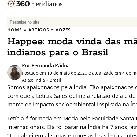
P
e
HOME
»
ARTIGOS
»
VOZES
s
Happee: moda vinda das mã
q
u
indianos para o Brasil
i
s
Por
Fernanda Pádua
a
Postado em 19 de maio de 2020 e atualizado em 4 de m
r
Atlas:
Índia
»
Brasil
p
Somos apaixonados pela Índia. Tão apaixonados q
o
com que a Letícia Sales define a relação dela e 
r
marca de impacto socioambiental
inspirada na Índ
:
Letícia é formada em Moda pela Faculdade Santa
internacionais. Ela foi parar na Índia há 7 anos,
“Trabalhei em algumas empresas brasileiras antes d