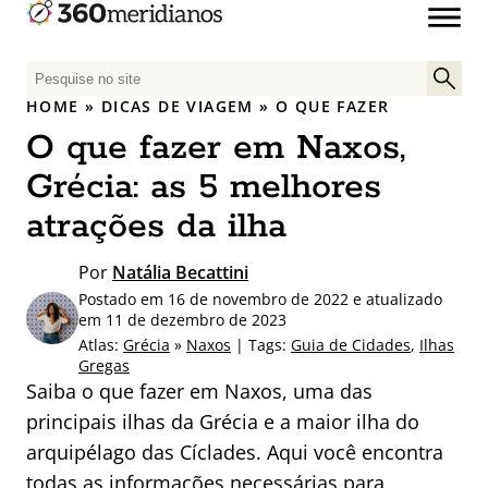
P
e
HOME
»
DICAS DE VIAGEM
»
O QUE FAZER
s
O que fazer em Naxos,
q
u
Grécia: as 5 melhores
i
atrações da ilha
s
a
Por
Natália Becattini
r
Postado em 16 de novembro de 2022 e atualizado
p
em 11 de dezembro de 2023
o
Atlas:
Grécia
»
Naxos
| Tags:
Guia de Cidades
,
Ilhas
r
Gregas
:
Saiba o que fazer em Naxos, uma das
principais ilhas da Grécia e a maior ilha do
arquipélago das Cíclades. Aqui você encontra
todas as informações necessárias para