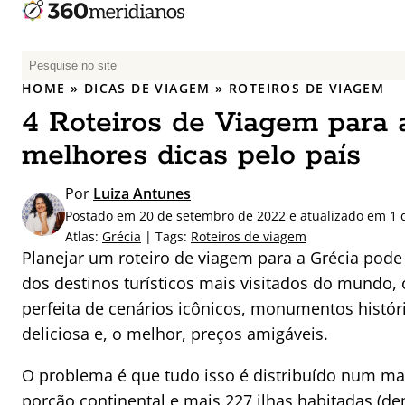
P
e
HOME
»
DICAS DE VIAGEM
»
ROTEIROS DE VIAGEM
s
4 Roteiros de Viagem para a
q
u
melhores dicas pelo país
i
s
Por
Luiza Antunes
a
Postado em 20 de setembro de 2022 e atualizado em 1 d
r
Atlas:
Grécia
| Tags:
Roteiros de viagem
p
Planejar um roteiro de viagem para a Grécia pode
o
dos destinos turísticos mais visitados do mundo
r
perfeita de cenários icônicos, monumentos histór
:
deliciosa e, o melhor, preços amigáveis.
O problema é que tudo isso é distribuído num ma
porção continental e mais 227 ilhas habitadas (d