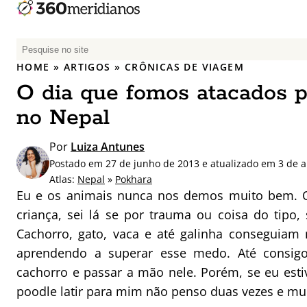
P
e
HOME
»
ARTIGOS
»
CRÔNICAS DE VIAGEM
s
O dia que fomos atacados p
q
u
no Nepal
i
s
Por
Luiza Antunes
a
Postado em 27 de junho de 2013 e atualizado em 3 de a
r
Atlas:
Nepal
»
Pokhara
p
Eu e os animais nunca nos demos muito bem. 
o
criança, sei lá se por trauma ou coisa do tipo,
r
Cachorro, gato, vaca e até galinha conseguiam m
:
aprendendo a superar esse medo. Até consig
cachorro e passar a mão nele. Porém, se eu est
poodle latir para mim não penso duas vezes e mu