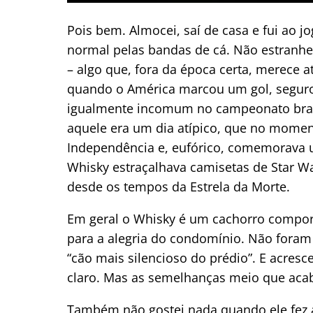
Pois bem. Almocei, saí de casa e fui ao 
normal pelas bandas de cá. Não estranh
– algo que, fora da época certa, merec
quando o América marcou um gol, segurou
igualmente incomum no campeonato brasil
aquele era um dia atípico, que no momen
Independência e, eufórico, comemorava u
Whisky estraçalhava camisetas de Star W
desde os tempos da Estrela da Morte.
Em geral o Whisky é um cachorro compor
para a alegria do condomínio. Não foram
“cão mais silencioso do prédio”. E acres
claro. Mas as semelhanças meio que aca
Também não gostei nada quando ele fez a