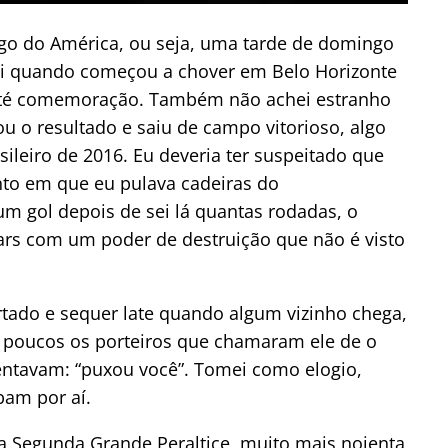
jogo do América, ou seja, uma tarde de domingo
ei quando começou a chover em Belo Horizonte
e até comemoração. Também não achei estranho
 o resultado e saiu de campo vitorioso, algo
eiro de 2016. Eu deveria ter suspeitado que
to em que eu pulava cadeiras do
m gol depois de sei lá quantas rodadas, o
ars com um poder de destruição que não é visto
tado e sequer late quando algum vizinho chega,
 poucos os porteiros que chamaram ele de o
centavam: “puxou você”. Tomei como elogio,
bam por aí.
 Segunda Grande Peraltice, muito mais nojenta