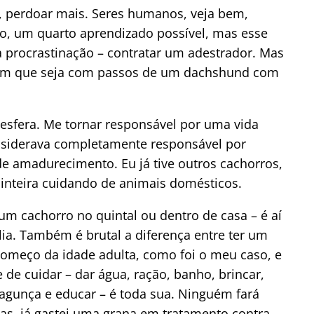
o, perdoar mais. Seres humanos, veja bem,
aro, um quarto aprendizado possível, mas esse
 procrastinação – contratar um adestrador. Mas
em que seja com passos de um dachshund com
esfera. Me tornar responsável por uma vida
iderava completamente responsável por
 amadurecimento. Eu já tive outros cachorros,
 inteira cuidando de animais domésticos.
um cachorro no quintal ou dentro de casa – é aí
lia. Também é brutal a diferença entre ter um
 começo da idade adulta, como foi o meu caso, e
 de cuidar – dar água, ração, banho, brincar,
 bagunça e educar – é toda sua. Ninguém fará
sas, já gastei uma grana em tratamento contra