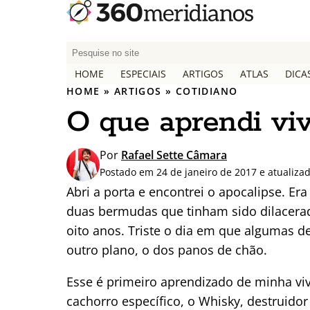
P
e
HOME
ESPECIAIS
ARTIGOS
ATLAS
DICA
s
HOME
»
ARTIGOS
»
COTIDIANO
q
O que aprendi vi
u
i
s
Por
Rafael Sette Câmara
a
Postado em 24 de janeiro de 2017 e atualiza
r
Abri a porta e encontrei o apocalipse. E
p
duas bermudas que tinham sido dilacera
o
oito anos. Triste o dia em que algumas d
r
:
outro plano, o dos panos de chão.
Esse é primeiro aprendizado de minha v
cachorro específico, o Whisky, destruidor