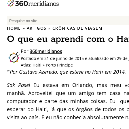
P
e
HOME
»
ARTIGOS
»
CRÔNICAS DE VIAGEM
s
O que eu aprendi com o Hai
q
u
Por
360meridianos
i
Postado em 21 de junho de 2015 e atualizado em 29 de
s
Atlas:
Haiti
»
Porto Príncipe
a
*Por Gustavo Azeredo, que esteve no Haiti em 2014.
r
p
Sak Pase!
Eu estava em Orlando, mas meu voo
o
manhã. Aproveitei que um amigo tem casa na
r
computador e parte das minhas coisas. Eu quer
:
esperar do Haiti, já que os órgãos de todos os
visita ao país. E eu não conhecia absolutamente