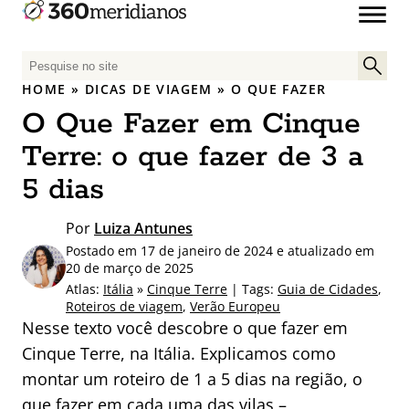
P
e
HOME
»
DICAS DE VIAGEM
»
O QUE FAZER
s
O Que Fazer em Cinque
q
u
Terre: o que fazer de 3 a
i
5 dias
s
a
Por
Luiza Antunes
r
Postado em 17 de janeiro de 2024 e atualizado em
p
20 de março de 2025
o
Atlas:
Itália
»
Cinque Terre
| Tags:
Guia de Cidades
,
r
Roteiros de viagem
,
Verão Europeu
:
Nesse texto você descobre o que fazer em
Cinque Terre, na Itália. Explicamos como
montar um roteiro de 1 a 5 dias na região, o
que fazer em cada uma das vilas –