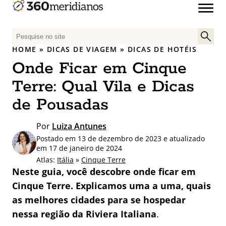
P
e
HOME
»
DICAS DE VIAGEM
»
DICAS DE HOTÉIS
s
Onde Ficar em Cinque
q
u
Terre: Qual Vila e Dicas
i
de Pousadas
s
a
Por
Luiza Antunes
r
Postado em 13 de dezembro de 2023 e atualizado
p
em 17 de janeiro de 2024
o
Atlas:
Itália
»
Cinque Terre
r
Neste guia, você descobre onde ficar em
:
Cinque Terre. Explicamos uma a uma, quais
as melhores cidades para se hospedar
nessa região da Riviera
Italiana
.