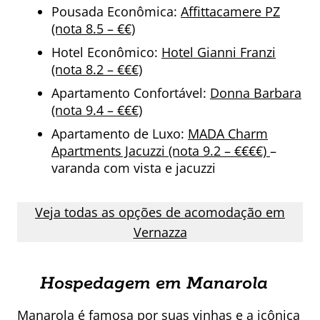
Pousada Econômica:
Affittacamere PZ
(nota 8.5 – €€)
Hotel Econômico:
Hotel Gianni Franzi
(nota 8.2 – €€€)
Apartamento Confortável:
Donna Barbara
(nota 9.4 – €€€)
Apartamento de Luxo:
MADA Charm
Apartments Jacuzzi (nota 9.2 – €€€€)
–
varanda com vista e jacuzzi
Veja todas as opções de acomodação em
Vernazza
Hospedagem em Manarola
Manarola é famosa por suas vinhas e a icônica