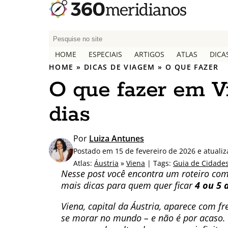
P
e
HOME
ESPECIAIS
ARTIGOS
ATLAS
DICA
s
HOME
»
DICAS DE VIAGEM
»
O QUE FAZER
q
O que fazer em Vi
u
i
dias
s
a
r
Por
Luiza Antunes
p
Postado em 15 de fevereiro de 2026 e atuali
o
Atlas:
Áustria
»
Viena
| Tags:
Guia de Cidade
r
Nesse post você encontra um roteiro co
:
mais dicas para quem quer ficar
4 ou 5 
Viena, capital da Áustria, aparece com f
se morar no mundo – e não é por acaso. E