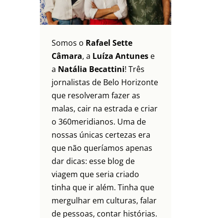
Somos o
Rafael Sette
Câmara
, a
Luíza Antunes
e
a
Natália Becattini
! Três
jornalistas de Belo Horizonte
que resolveram fazer as
malas, cair na estrada e criar
o 360meridianos. Uma de
nossas únicas certezas era
que não queríamos apenas
dar dicas: esse blog de
viagem que seria criado
tinha que ir além. Tinha que
mergulhar em culturas, falar
de pessoas, contar histórias.