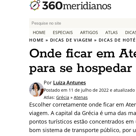
P
e
HOME
ESPECIAIS
ARTIGOS
ATLAS
DICA
s
HOME
»
DICAS DE VIAGEM
»
DICAS DE HOTÉ
q
Onde ficar em Ate
u
i
para se hospedar
s
a
r
Por
Luiza Antunes
p
Postado em 11 de julho de 2022 e atualizad
o
Atlas:
Grécia
»
Atenas
r
Escolher corretamente onde ficar em Aten
:
viagem. A capital da Grécia é uma das m
pontos turísticos estão concentrados e
bom sistema de transporte público, por 