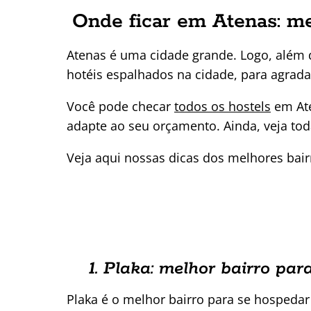
Onde ficar em Atenas: mel
Atenas é uma cidade grande. Logo, além 
hotéis espalhados na cidade, para agradar
Você pode checar
todos os hostels
em At
adapte ao seu orçamento. Ainda, veja to
Veja aqui nossas dicas dos melhores bair
6 atracões para
Onde
ver em Atenas
Aten
Desc
mel
bair
1. Plaka: melhor bairro pa
Plaka é o melhor bairro para se hospedar