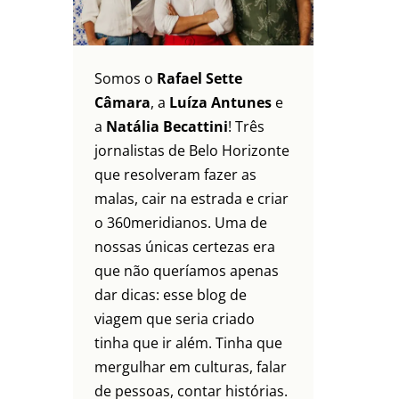
Somos o
Rafael Sette
Câmara
, a
Luíza Antunes
e
a
Natália Becattini
! Três
jornalistas de Belo Horizonte
que resolveram fazer as
malas, cair na estrada e criar
o 360meridianos. Uma de
nossas únicas certezas era
que não queríamos apenas
dar dicas: esse blog de
viagem que seria criado
tinha que ir além. Tinha que
mergulhar em culturas, falar
de pessoas, contar histórias.