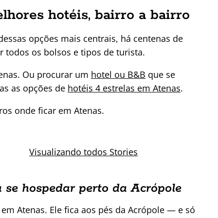
hores hotéis, bairro a bairro
dessas opções mais centrais, há centenas de
 todos os bolsos e tipos de turista.
enas. Ou procurar um
hotel ou B&B
que se
das as opções de
hotéis 4 estrelas em Atenas
.
ros onde ficar em Atenas.
 ficar em
Dicas de
as?
viagem para a
Visualizando todos Stories
ubra os
Grécia
hores
ros!
ra se hospedar perto da Acrópole
 em Atenas. Ele fica aos pés da Acrópole — e só