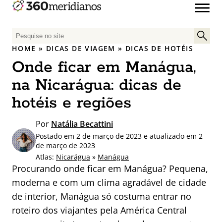
P
e
HOME
»
DICAS DE VIAGEM
»
DICAS DE HOTÉIS
s
Onde ficar em Manágua,
q
u
na Nicarágua: dicas de
i
hotéis e regiões
s
a
Por
Natália Becattini
r
Postado em 2 de março de 2023 e atualizado em 2
p
de março de 2023
o
Atlas:
Nicarágua
»
Manágua
r
Procurando onde ficar em Manágua? Pequena,
:
moderna e com um clima agradável de cidade
de interior, Manágua só costuma entrar no
roteiro dos viajantes pela América Central