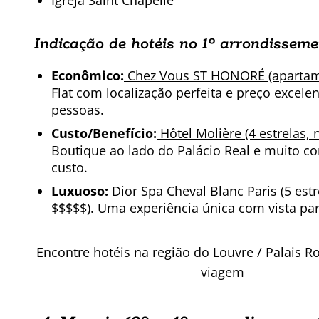
Igreja Saint Chapelle
Indicação de hotéis no 1º
arrondisseme
Econômico:
Chez Vous ST HONORÉ (apartame
Flat com localização perfeita e preço excelen
pessoas.
Custo/Benefício:
Hôtel Molière (4 estrelas, n
Boutique ao lado do Palácio Real e muito 
custo.
Luxuoso:
Dior Spa Cheval Blanc Paris
(5 estr
$$$$$). Uma experiência única com vista par
Encontre hotéis na região do Louvre / Palais R
viagem