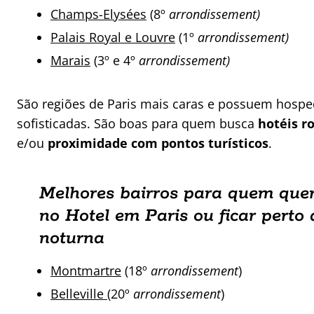
Champs-Elysées
(8º
arrondissement)
Palais Royal e Louvre
(1º
arrondissement)
Marais
(3º e 4º
arrondissement)
São regiões de Paris mais caras e possuem hos
sofisticadas. São boas para quem busca
hotéis r
e/ou
proximidade com pontos turísticos
.
Melhores bairros para quem que
no Hotel em Paris ou ficar perto
noturna
Montmartre
(18º
arrondissement
)
Belleville
(20º
arrondissement
)