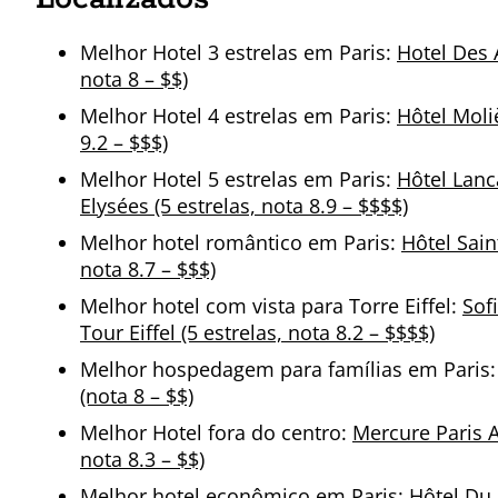
Melhor Hotel 3 estrelas em Paris:
Hotel Des 
nota 8 – $$)
Melhor Hotel 4 estrelas em Paris:
Hôtel Moliè
9.2 – $$$)
Melhor Hotel 5 estrelas em Paris:
Hôtel Lanc
Elysées (5 estrelas, nota 8.9 – $$$$)
Melhor hotel romântico em Paris:
Hôtel Sain
nota 8.7 – $$$)
Melhor hotel com vista para Torre Eiffel:
Sof
Tour Eiffel (5 estrelas, nota 8.2 – $$$$)
Melhor hospedagem para famílias em Paris
(nota 8 – $$)
Melhor Hotel fora do centro:
Mercure Paris Al
nota 8.3 – $$)
Melhor hotel econômico em Paris:
Hôtel Du 