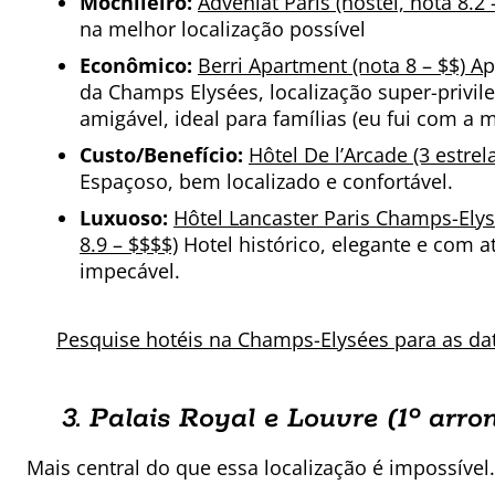
Mochileiro:
Adveniat Paris (hostel, nota 8.2 
na melhor localização possível
Econômico:
Berri Apartment (nota 8 – $$) A
p
da Champs Elysées, localização super-privil
amigável, ideal para famílias (eu fui com a m
Custo/Benefício:
Hôtel De l’Arcade (3 estrel
Espaçoso, bem localizado e confortável.
Luxuoso:
Hôtel Lancaster Paris Champs-Elysé
8.9 – $$$$)
Hotel histórico, elegante e com 
impecável.
Pesquise hotéis na Champs-Elysées para as da
3. Palais Royal e Louvre (1º
arro
Mais central do que essa localização é impossível.