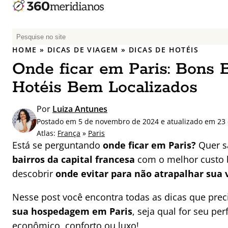
P
e
HOME
»
DICAS DE VIAGEM
»
DICAS DE HOTÉIS
s
Onde ficar em Paris: Bons B
q
u
Hotéis Bem Localizados
i
s
Por
Luiza Antunes
a
Postado em 5 de novembro de 2024 e atualizado em 23
r
Atlas:
França
»
Paris
p
Está se perguntando
onde ficar em Paris?
Quer s
o
bairros da capital francesa
com o melhor custo 
r
descobrir
onde evitar para não atrapalhar sua
:
Nesse post você encontra todas as dicas que prec
sua hospedagem em Paris
, seja qual for seu perf
econômico, conforto ou luxo!