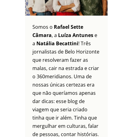
Somos o
Rafael Sette
Câmara
, a
Luíza Antunes
e
a
Natália Becattini
! Três
jornalistas de Belo Horizonte
que resolveram fazer as
malas, cair na estrada e criar
o 360meridianos. Uma de
nossas únicas certezas era
que não queríamos apenas
dar dicas: esse blog de
viagem que seria criado
tinha que ir além. Tinha que
mergulhar em culturas, falar
de pessoas, contar histórias.