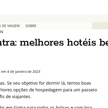
S DE VIAGEM
SOBRE
IS
ntra: melhores hotéis 
o em 4 de janeiro de 2023
as. Se seu objetivo for dormir lá, temos boas
melhores opções de hospedagem para um passeio
is de viajantes.
éis em Sintra para todos os bolsos e com boa