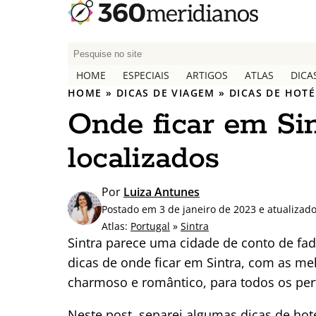
P
e
HOME
ESPECIAIS
ARTIGOS
ATLAS
DICA
s
HOME
»
DICAS DE VIAGEM
»
DICAS DE HOTÉ
q
Onde ficar em Si
u
i
localizados
s
a
r
Por
Luiza Antunes
p
Postado em 3 de janeiro de 2023 e atualizad
o
Atlas:
Portugal
»
Sintra
r
Sintra parece uma cidade de conto de fad
:
dicas de onde ficar em Sintra, com as 
charmoso e romântico, para todos os perf
Neste post, separei algumas dicas de hot