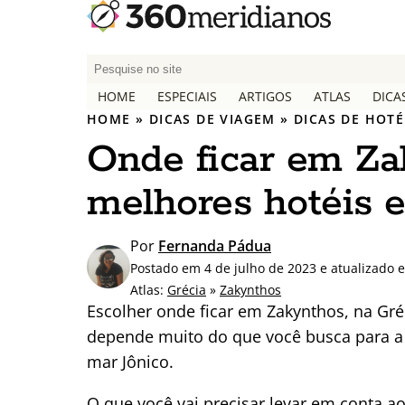
P
e
HOME
ESPECIAIS
ARTIGOS
ATLAS
DICA
s
HOME
»
DICAS DE VIAGEM
»
DICAS DE HOTÉ
q
Onde ficar em Zak
u
i
melhores hotéis e
s
a
r
Por
Fernanda Pádua
p
Postado em 4 de julho de 2023 e atualizado 
o
Atlas:
Grécia
»
Zakynthos
r
Escolher onde ficar em Zakynthos, na Gré
:
depende muito do que você busca para a
mar Jônico.
O que você vai precisar levar em conta ao