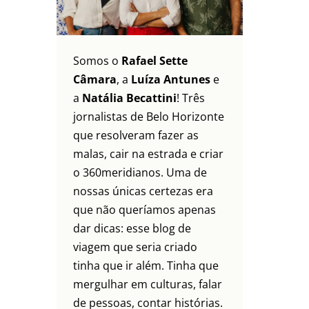
Somos o
Rafael Sette
Câmara
, a
Luíza Antunes
e
a
Natália Becattini
! Três
jornalistas de Belo Horizonte
que resolveram fazer as
malas, cair na estrada e criar
o 360meridianos. Uma de
nossas únicas certezas era
que não queríamos apenas
dar dicas: esse blog de
viagem que seria criado
tinha que ir além. Tinha que
mergulhar em culturas, falar
de pessoas, contar histórias.