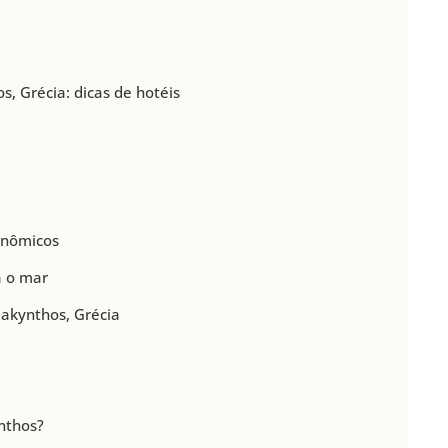
, Grécia: dicas de hotéis
onômicos
a o mar
Zakynthos, Grécia
nthos?