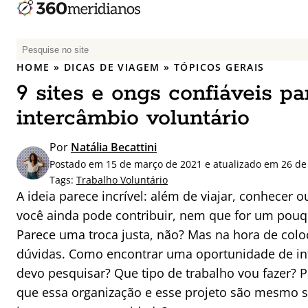
P
e
HOME
»
DICAS DE VIAGEM
»
TÓPICOS GERAIS
s
9 sites e ongs confiáveis pa
q
u
intercâmbio voluntário
i
s
Por
Natália Becattini
a
Postado em 15 de março de 2021 e atualizado em 26 d
r
Tags:
Trabalho Voluntário
p
A ideia parece incrível: além de viajar, conhecer o
o
você ainda pode contribuir, nem que for um pouq
r
Parece uma troca justa, não? Mas na hora de col
:
dúvidas. Como encontrar uma oportunidade de in
devo pesquisar? Que tipo de trabalho vou fazer? P
que essa organização e esse projeto são mesmo s