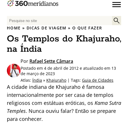
P
e
HOME
»
DICAS DE VIAGEM
»
O QUE FAZER
s
Os Templos do Khajuraho,
q
u
na Índia
i
s
Por
Rafael Sette Câmara
a
Postado em 4 de abril de 2012 e atualizado em 13
r
de março de 2023
p
Atlas:
Índia
»
Khajuraho
| Tags:
Guia de Cidades
A cidade indiana de Khajuraho é famosa
o
r
internacionalmente por ser casa de templos
:
religiosos com estátuas eróticas, os
Kama Sutra
Temples
. Nunca ouviu falar? Então se prepare
para conhecer.