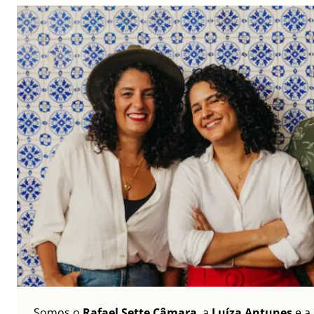
Somos o
Rafael Sette Câmara
, a
Luíza Antunes
e a