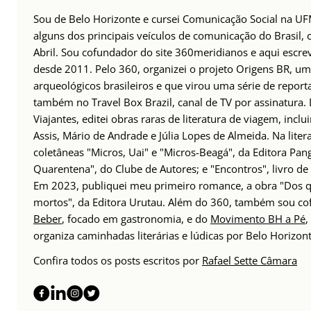
Sou de Belo Horizonte e cursei Comunicação Social na UFM
alguns dos principais veículos de comunicação do Brasil,
Abril. Sou cofundador do site 360meridianos e aqui escr
desde 2011. Pelo 360, organizei o projeto Origens BR, um
arqueológicos brasileiros e que virou uma série de repor
também no Travel Box Brazil, canal de TV por assinatura.
Viajantes, editei obras raras de literatura de viagem, incl
Assis, Mário de Andrade e Júlia Lopes de Almeida. Na lite
coletâneas "Micros, Uai" e "Micros-Beagá", da Editora Pang
Quarentena", do Clube de Autores; e "Encontros", livro d
Em 2023, publiquei meu primeiro romance, a obra "Dos q
mortos", da Editora Urutau. Além do 360, também sou c
Beber
, focado em gastronomia, e do
Movimento BH a Pé
,
organiza caminhadas literárias e lúdicas por Belo Horizont
Confira todos os posts escritos por
Rafael Sette Câmara