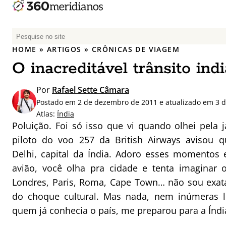
P
e
HOME
»
ARTIGOS
»
CRÔNICAS DE VIAGEM
s
O inacreditável trânsito ind
q
u
Por
Rafael Sette Câmara
i
Postado em 2 de dezembro de 2011 e atualizado em 3 d
s
Atlas:
Índia
a
Poluição. Foi só isso que vi quando olhei pela 
r
piloto do voo 257 da British Airways avisou
p
Delhi, capital da Índia. Adoro esses momentos
o
r
avião, você olha pra cidade e tenta imaginar 
:
Londres, Paris, Roma, Cape Town… não sou exat
do choque cultural. Mas nada, nem inúmeras l
quem já conhecia o país, me preparou para a Índi