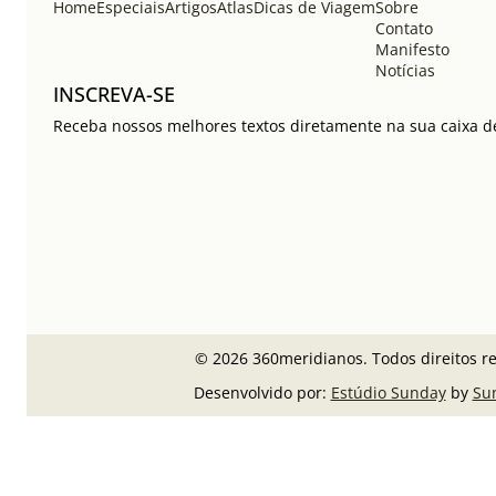
Home
Especiais
Artigos
Atlas
Dicas de Viagem
Sobre
Contato
Manifesto
Notícias
INSCREVA-SE
Receba nossos melhores textos diretamente na sua caixa de
© 2026 360meridianos. Todos direitos r
Desenvolvido por:
Estúdio Sunday
by
Su