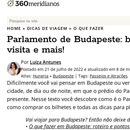
P
e
HOME
»
DICAS DE VIAGEM
»
O QUE FAZER
s
Parlamento de Budapeste: b
q
u
visita e mais!
i
s
Por
Luiza Antunes
a
Postado em 21 de julho de 2022 e atualizado em 8 de m
r
Atlas:
Hungria
»
Budapeste
| Tags:
Passeios e Atrações
p
Dificilmente você vai pensar em Budapeste ou ver
o
cidade, de dia ou de noite, em que o prédio do P
r
presente. Nesse texto você descobre como é o Pa
:
como comprar os bilhetes e todas as dicas para p
Vai viajar para Budapeste? Então não deixe de
•
O que fazer em Budapeste: roteiro e pontos 