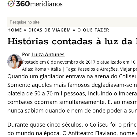
P
e
HOME
»
DICAS DE VIAGEM
»
O QUE FAZER
s
Histórias contadas à luz da
q
u
Por
Luiza Antunes
i
Postado em 8 de novembro de 2017 e atualizado em 10
s
Atlas:
Roma
»
Itália
| Tags:
Passeios e Atrações
,
Viajar p
a
Quando um gladiador entrava na arena do Coliseu
r
Somente aqueles mais famosos degladiavam-se n
p
plateia de 50 a 70 mil pessoas, incluindo o Impe
o
r
combates ocorriam simultaneamente. E, ao mes
:
nunca sabiam quando e nem de onde poderia surg
Durante quase cinco séculos, o Coliseu foi o prin
do mundo na época. O Anfiteatro Flaviano, nome 