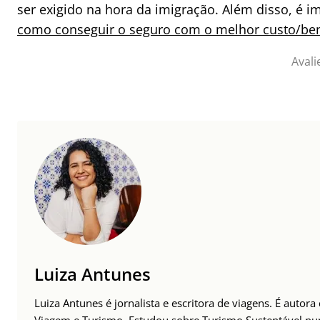
ser exigido na hora da imigração. Além disso, é 
como conseguir o seguro com o melhor custo/ben
Avali
Luiza Antunes
Luiza Antunes é jornalista e escritora de viagens. É autor
Viagem e Turismo. Estudou sobre Turismo Sustentável n