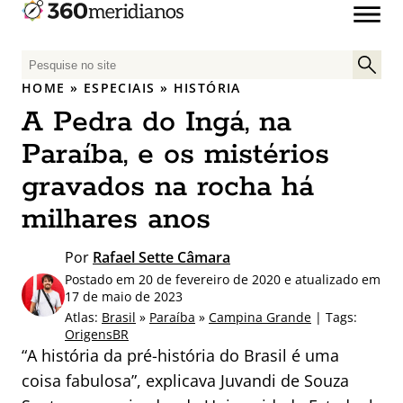
P
e
HOME
»
ESPECIAIS
»
HISTÓRIA
s
A Pedra do Ingá, na
q
u
Paraíba, e os mistérios
i
gravados na rocha há
s
a
milhares anos
r
p
Por
Rafael Sette Câmara
o
Postado em 20 de fevereiro de 2020 e atualizado em
r
17 de maio de 2023
:
Atlas:
Brasil
»
Paraíba
»
Campina Grande
| Tags:
OrigensBR
“A história da pré-história do Brasil é uma
coisa fabulosa”, explicava Juvandi de Souza