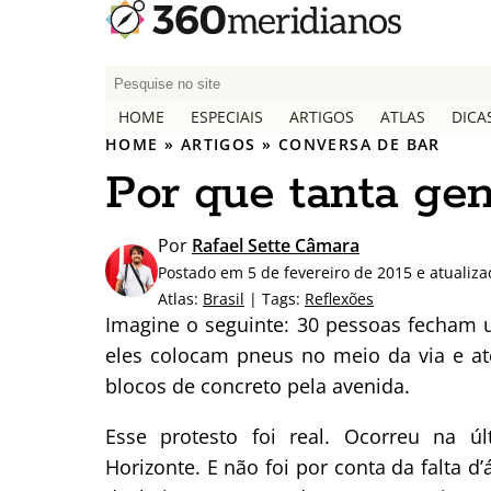
P
e
HOME
ESPECIAIS
ARTIGOS
ATLAS
DICA
s
HOME
»
ARTIGOS
»
CONVERSA DE BAR
q
Por que tanta gen
u
i
s
Por
Rafael Sette Câmara
a
Postado em 5 de fevereiro de 2015 e atualiz
r
Atlas:
Brasil
| Tags:
Reflexões
p
Imagine o seguinte: 30 pessoas fecham 
o
eles colocam pneus no meio da via e a
r
blocos de concreto pela avenida.
:
Esse protesto foi real. Ocorreu na úl
Horizonte. E não foi por conta da falta 