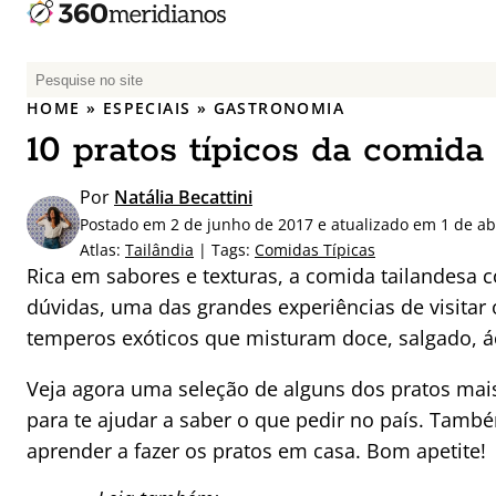
P
e
HOME
»
ESPECIAIS
»
GASTRONOMIA
s
10 pratos típicos da comida
q
u
Por
Natália Becattini
i
Postado em 2 de junho de 2017 e atualizado em 1 de ab
s
Atlas:
Tailândia
| Tags:
Comidas Típicas
a
Rica em sabores e texturas, a comida tailandesa 
r
dúvidas, uma das grandes experiências de visitar 
p
temperos exóticos que misturam doce, salgado, á
o
r
Veja agora uma seleção de alguns dos pratos mais
:
para te ajudar a saber o que pedir no país. Tamb
aprender a fazer os pratos em casa. Bom apetite!