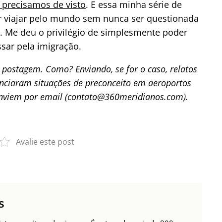
 precisamos de visto
. E essa minha série de
ir viajar pelo mundo sem nunca ser questionada
 Me deu o privilégio de simplesmente poder
ssar pela imigração.
a postagem. Como? Enviando, se for o caso, relatos
enciaram situações de preconceito em aeroportos
enviem por email (contato@360meridianos.com).
Avalie este post
s