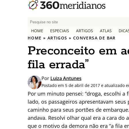
P
e
HOME
ESPECIAIS
ARTIGOS
ATLAS
DICA
s
HOME
»
ARTIGOS
»
CONVERSA DE BAR
q
Preconceito em ae
u
i
fila errada”
s
a
r
Por
Luiza Antunes
p
Postado em 5 de abril de 2017 e atualizado 
o
Por um minuto pensei: “droga, escolhi a f
r
lado, os passageiros apresentavam seus
:
caminho para seus portões de embarque.
andava. Resolvi olhar qual era a cara do 
que o motivo da demora não era “a fila e