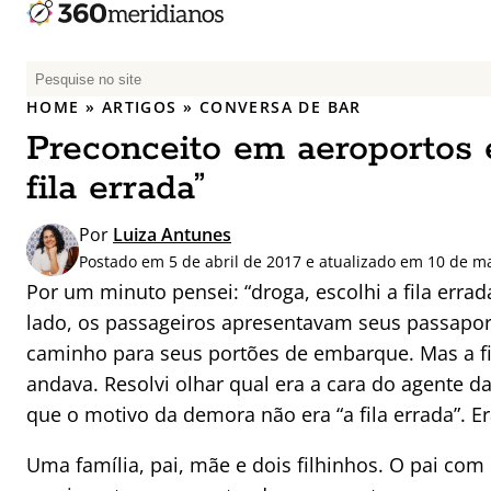
P
e
HOME
»
ARTIGOS
»
CONVERSA DE BAR
s
Preconceito em aeroportos e
q
u
fila errada”
i
s
Por
Luiza Antunes
a
Postado em 5 de abril de 2017 e atualizado em 10 de m
r
Por um minuto pensei: “droga, escolhi a fila errad
p
lado, os passageiros apresentavam seus passapo
o
caminho para seus portões de embarque. Mas a f
r
andava. Resolvi olhar qual era a cara do agente da
:
que o motivo da demora não era “a fila errada”. 
Uma família, pai, mãe e dois filhinhos. O pai co