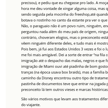
precisou), e pediu que eu chegasse pro lado. A mo
hora me deu vontade de xingar alguma coisa, mas qu
sendo seguida pela mocinha do freeshop,até quando 
botava o rostinho no canto da estante pra ver o que
Não, o paraguaio não é um povo ruim, ninguém, en
perguntou nada além do meu país de origem, ningu
contrário, choveram elogios, mas o preconceito está 
vêem ninguém diferente deles, e tudo mais é mostra
Pois bem, já fui aos Estados Unidos 3 vezes e foi o 
me foi mais amigável. Dei a sorte de entrar “na fila 
imigração até o despacho das malas, negros e que 
imigração de Miami ouvi até piadinha de bom gosto
tranças (na época usava box braids), mas a família 
caminho da Disney encontrou outro tipo de tratame
pastinha de documentos teve que entrar na jogada p
preconceito lá tem outros vieses e marcas históricas
São vários motivos que levam aos tratamentos difer
do viajante.