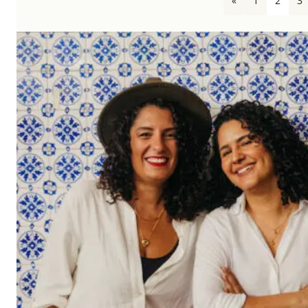
«
1
2
3