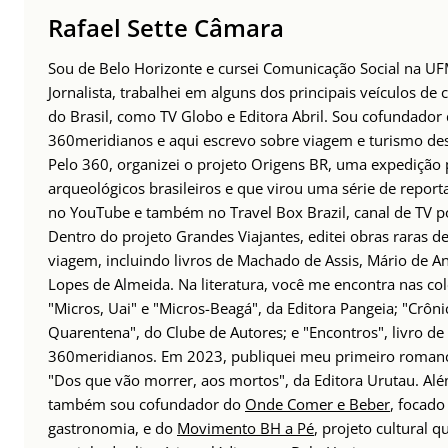
Rafael Sette Câmara
Sou de Belo Horizonte e cursei Comunicação Social na U
Jornalista, trabalhei em alguns dos principais veículos d
do Brasil, como TV Globo e Editora Abril. Sou cofundador 
360meridianos e aqui escrevo sobre viagem e turismo de
Pelo 360, organizei o projeto Origens BR, uma expedição p
arqueológicos brasileiros e que virou uma série de report
no YouTube e também no Travel Box Brazil, canal de TV po
Dentro do projeto Grandes Viajantes, editei obras raras de
viagem, incluindo livros de Machado de Assis, Mário de An
Lopes de Almeida. Na literatura, você me encontra nas co
"Micros, Uai" e "Micros-Beagá", da Editora Pangeia; "Crôni
Quarentena", do Clube de Autores; e "Encontros", livro de
360meridianos. Em 2023, publiquei meu primeiro romanc
"Dos que vão morrer, aos mortos", da Editora Urutau. Al
também sou cofundador do
Onde Comer e Beber
, focad
gastronomia, e do
Movimento BH a Pé
, projeto cultural q