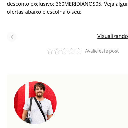
desconto exclusivo: 360MERIDIANOS05. Veja algu
ofertas abaixo e escolha o seu:
Roteiros de
5 documentos
3 Ro
viagem pela
para viajar pra
Viag
Visualizando
Argentina
Argentina
Amér
Avalie este post