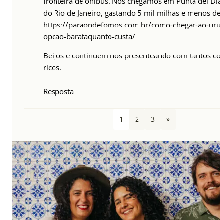
fronteira de ônibus. Nós chegamos em Punta del Dia
do Rio de Janeiro, gastando 5 mil milhas e menos de
https://paraondefomos.com.br/como-chegar-ao-ur
opcao-barataquanto-custa/
Beijos e continuem nos presenteando com tantos c
ricos.
Resposta
1
2
3
»