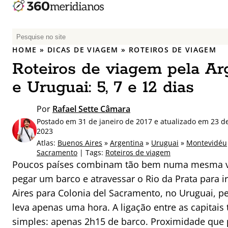
P
e
HOME
»
DICAS DE VIAGEM
»
ROTEIROS DE VIAGEM
s
Roteiros de viagem pela Ar
q
u
e Uruguai: 5, 7 e 12 dias
i
s
Por
Rafael Sette Câmara
a
Postado em 31 de janeiro de 2017 e atualizado em 23 d
r
2023
p
Atlas:
Buenos Aires
»
Argentina
»
Uruguai
»
Montevidéu
Sacramento
| Tags:
Roteiros de viagem
o
Poucos países combinam tão bem numa mesma v
r
pegar um barco e atravessar o Rio da Prata para i
:
Aires para Colonia del Sacramento, no Uruguai, p
leva apenas uma hora. A ligação entre as capitai
simples: apenas 2h15 de barco. Proximidade que 