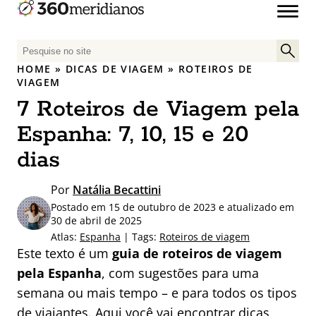
P
e
HOME
»
DICAS DE VIAGEM
»
ROTEIROS DE
s
VIAGEM
q
7 Roteiros de Viagem pela
u
Espanha: 7, 10, 15 e 20
i
s
dias
a
r
Por
Natália Becattini
p
Postado em 15 de outubro de 2023 e atualizado em
o
30 de abril de 2025
r
Atlas:
Espanha
| Tags:
Roteiros de viagem
:
Este texto é um
guia de roteiros de viagem
pela Espanha
, com sugestões para uma
semana ou mais tempo – e para todos os tipos
de viajantes. Aqui você vai encontrar dicas