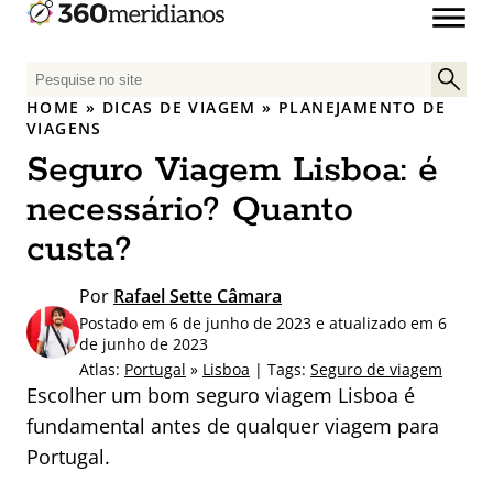
P
e
HOME
»
DICAS DE VIAGEM
»
PLANEJAMENTO DE
s
VIAGENS
q
Seguro Viagem Lisboa: é
u
necessário? Quanto
i
s
custa?
a
r
Por
Rafael Sette Câmara
p
Postado em 6 de junho de 2023 e atualizado em 6
o
de junho de 2023
r
Atlas:
Portugal
»
Lisboa
| Tags:
Seguro de viagem
:
Escolher um bom seguro viagem Lisboa é
fundamental antes de qualquer viagem para
Portugal.