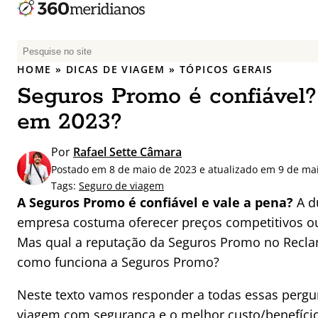
P
e
HOME
»
DICAS DE VIAGEM
»
TÓPICOS GERAIS
s
Seguros Promo é confiável?
q
u
em 2023?
i
s
Por
Rafael Sette Câmara
a
Postado em 8 de maio de 2023 e atualizado em 9 de ma
r
Tags:
Seguro de viagem
p
A Seguros Promo é confiável e vale a pena?
A d
o
empresa costuma oferecer preços competitivos ou
r
Mas qual a reputação da Seguros Promo no Recla
:
como funciona a Seguros Promo?
Neste texto vamos responder a todas essas pergu
viagem com segurança e o melhor custo/benefício