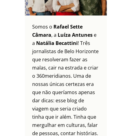
Somos o
Rafael Sette
Câmara
, a
Luíza Antunes
e
a
Natália Becattini
! Três
jornalistas de Belo Horizonte
que resolveram fazer as
malas, cair na estrada e criar
o 360meridianos. Uma de
nossas únicas certezas era
que não queríamos apenas
dar dicas: esse blog de
viagem que seria criado
tinha que ir além. Tinha que
mergulhar em culturas, falar
de pessoas, contar histórias.