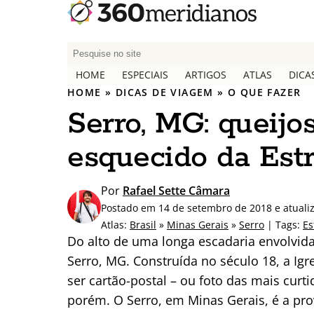
P
e
HOME
ESPECIAIS
ARTIGOS
ATLAS
DICA
s
HOME
»
DICAS DE VIAGEM
»
O QUE FAZER
q
Serro, MG: queijo
u
i
esquecido da Est
s
a
r
Por
Rafael Sette Câmara
p
Postado em 14 de setembro de 2018 e atuali
o
Atlas:
Brasil
»
Minas Gerais
»
Serro
| Tags:
Es
r
Do alto de uma longa escadaria envolvida
:
Serro, MG. Construída no século 18, a Igr
ser cartão-postal – ou foto das mais cur
porém. O Serro, em Minas Gerais, é a pro