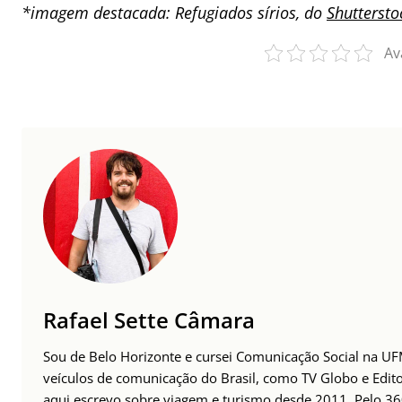
*imagem destacada: Refugiados sírios, do
Shuttersto
Av
Rafael Sette Câmara
Sou de Belo Horizonte e cursei Comunicação Social na UFMG
veículos de comunicação do Brasil, como TV Globo e Edito
aqui escrevo sobre viagem e turismo desde 2011. Pelo 36