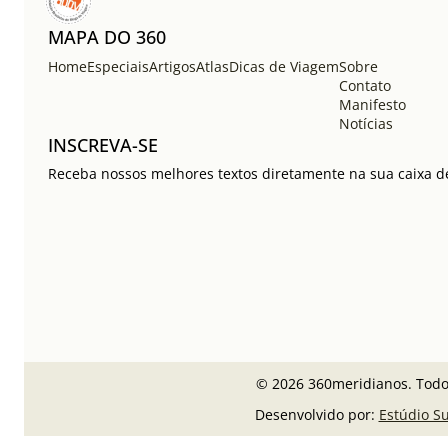
MAPA DO 360
Home
Especiais
Artigos
Atlas
Dicas de Viagem
Sobre
Contato
Manifesto
Notícias
INSCREVA-SE
Receba nossos melhores textos diretamente na sua caixa de
© 2026 360meridianos. Todos
Desenvolvido por:
Estúdio S