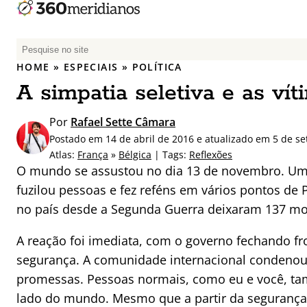
P
e
HOME
»
ESPECIAIS
»
POLÍTICA
s
A simpatia seletiva e as ví
q
u
Por
Rafael Sette Câmara
i
Postado em 14 de abril de 2016 e atualizado em 5 de s
s
Atlas:
França
»
Bélgica
| Tags:
Reflexões
a
O mundo se assustou no dia 13 de novembro. Um 
r
fuzilou pessoas e fez reféns em vários pontos de 
p
no país desde a Segunda Guerra deixaram 137 mor
o
r
A reação foi imediata, com o governo fechando fr
:
segurança. A comunidade internacional condenou o
promessas. Pessoas normais, como eu e você, t
lado do mundo. Mesmo que a partir da segurança 