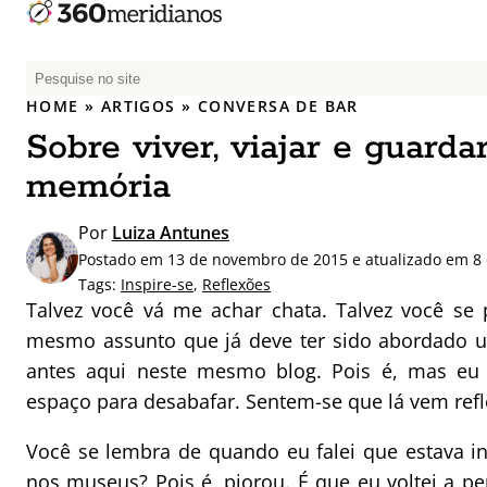
P
e
HOME
»
ARTIGOS
»
CONVERSA DE BAR
s
Sobre viver, viajar e guarda
q
u
memória
i
s
Por
Luiza Antunes
a
Postado em 13 de novembro de 2015 e atualizado em 8
r
Tags:
Inspire-se
,
Reflexões
p
Talvez você vá me achar chata. Talvez você se 
o
mesmo assunto que já deve ter sido abordado um 
r
antes aqui neste mesmo blog. Pois é, mas eu 
:
espaço para desabafar. Sentem-se que lá vem refl
Você se lembra de quando eu falei que estava
nos museus
? Pois é, piorou. É que eu voltei a 