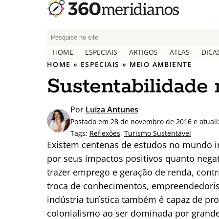
P
e
HOME
ESPECIAIS
ARTIGOS
ATLAS
DICA
s
HOME
»
ESPECIAIS
»
MEIO AMBIENTE
q
Sustentabilidade 
u
i
s
Por
Luiza Antunes
a
Postado em 28 de novembro de 2016 e atual
r
Tags:
Reflexões
,
Turismo Sustentável
p
Existem centenas de estudos no mundo in
o
por seus impactos positivos quanto negat
r
trazer emprego e geração de renda, cont
:
troca de conhecimentos, empreendedorism
indústria turística também é capaz de p
colonialismo ao ser dominada por grande