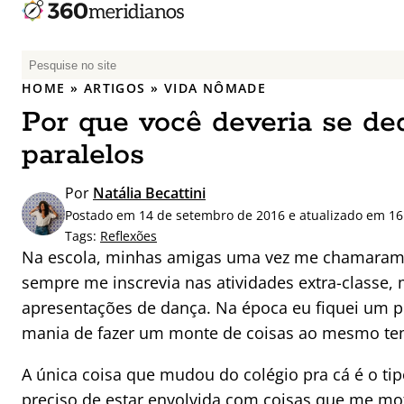
P
e
HOME
»
ARTIGOS
»
VIDA NÔMADE
s
Por que você deveria se ded
q
u
paralelos
i
s
Por
Natália Becattini
a
Postado em 14 de setembro de 2016 e atualizado em 16 
r
Tags:
Reflexões
p
Na escola, minhas amigas uma vez me chamaram d
o
sempre me inscrevia nas atividades extra-classe, 
r
apresentações de dança. Na época eu fiquei um p
:
mania de fazer um monte de coisas ao mesmo t
A única coisa que mudou do colégio pra cá é o ti
preciso de estar envolvida com coisas que me mot