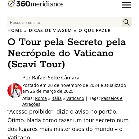
P
e
HOME
»
DICAS DE VIAGEM
»
O QUE FAZER
s
O Tour pela Secreto pela
q
u
Necrópole do Vaticano
i
(Scavi Tour)
s
a
Por
Rafael Sette Câmara
r
Postado em 20 de novembro de 2024 e atualizado
p
em 26 de março de 2025
o
Atlas:
Roma
»
Itália
»
Vaticano
| Tags:
Passeios e
r
Atrações
:
“Acesso proibido”, dizia o aviso no portão.
Ótimo. Nada como fazer um tour secreto num
dos lugares mais misteriosos do mundo – o
Vaticano.