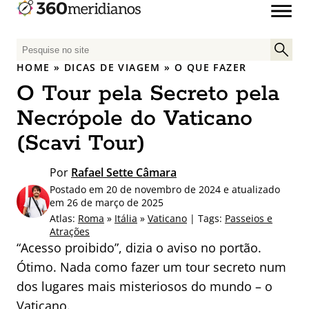
P
e
HOME
»
DICAS DE VIAGEM
»
O QUE FAZER
s
O Tour pela Secreto pela
q
u
Necrópole do Vaticano
i
(Scavi Tour)
s
a
Por
Rafael Sette Câmara
r
Postado em 20 de novembro de 2024 e atualizado
p
em 26 de março de 2025
o
Atlas:
Roma
»
Itália
»
Vaticano
| Tags:
Passeios e
r
Atrações
:
“Acesso proibido”, dizia o aviso no portão.
Ótimo. Nada como fazer um tour secreto num
dos lugares mais misteriosos do mundo – o
Vaticano.